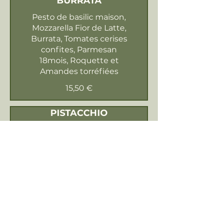
BURRATA
Pesto de basilic maison,
Mozzarella Fior de Latte,
Burrata, Tomates cerises
confites, Parmesan
18mois, Roquette et
Amandes torréfiées
15,50 €
PISTACCHIO
Crème de Ricotta,
Mozzarella fior de latte,
Mortadelle pistachée,
Burrata, Eclats de
pistache, Pesto de
pistache maison, Huile
d’olive vierge
16 €